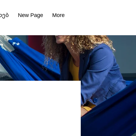
ხებ
New Page
More