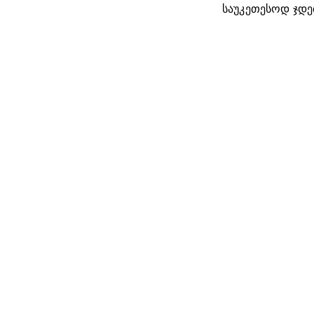
საუკეთესოდ ჯდე